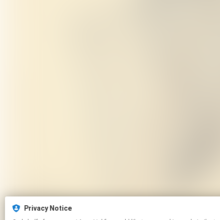
Privacy Notice