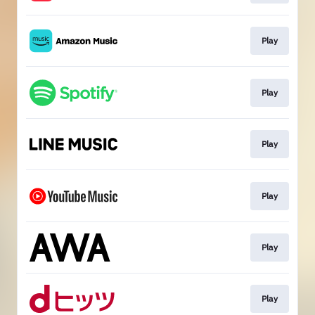
Play
Play
Play
Play
Play
Play