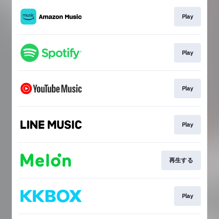
Play
Play
Play
Play
再生する
Play