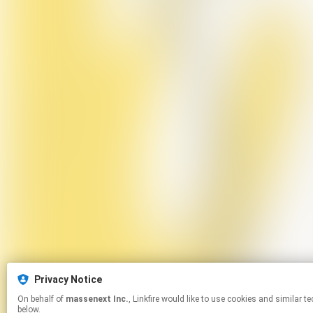
Privacy Notice
On behalf of
massenext Inc.
, Linkfire would like to use cookies and similar technologies to personalize your experiences on our sites and to advertise on other sites. For more information and additional choices click manage permissions
below.