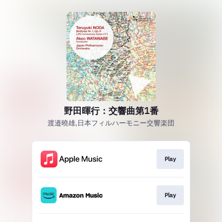
野田暉行：交響曲第1番
渡邉曉雄,日本フィルハーモニー交響楽団
Play
Play