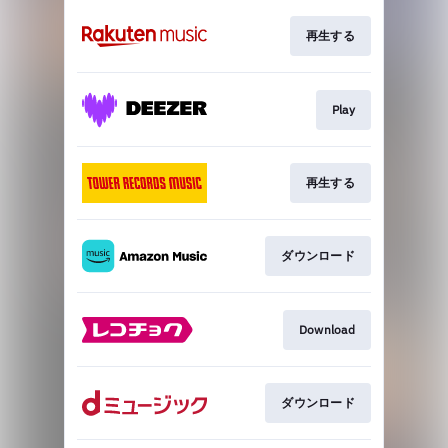
再生する
Play
再生する
ダウンロード
Download
ダウンロード