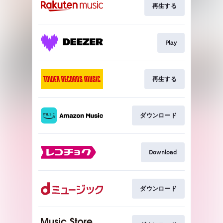
再生する
Play
再生する
ダウンロード
Download
ダウンロード