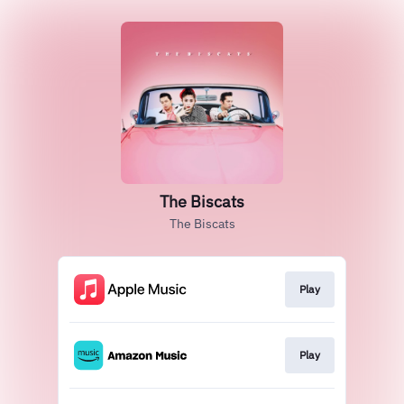
The Biscats
The Biscats
Play
Play