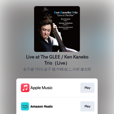
Live at The GLEE / Ken Kaneko
Trio（Live）
金子健 TRIO,金子 健,中嶋 錠ニ,今村 健太郎
Play
Play