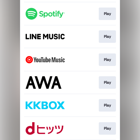
Play
Play
Play
Play
Play
Play