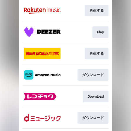
再生する
Play
再生する
ダウンロード
Download
ダウンロード