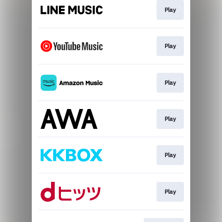
Play
Play
Play
Play
Play
Play